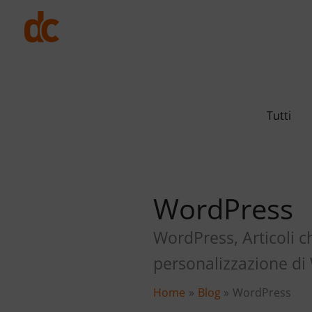
Vai
al
contenuto
Filter
Tutti
posts
by
category
WordPress
WordPress, Articoli ch
personalizzazione di
Home
Blog
WordPress