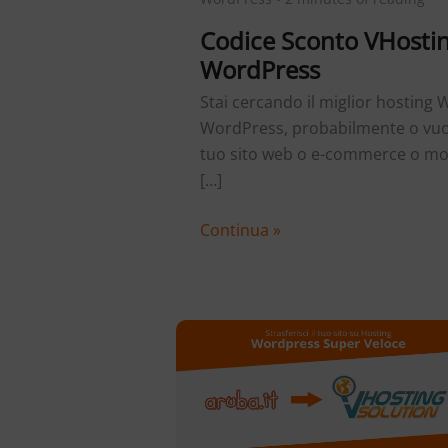
Codice Sconto VHostin
WordPress
Stai cercando il miglior hosting
WordPress, probabilmente o vuoi 
tuo sito web o e-commerce o mol
[…]
Codice
Continua »
Sconto
VHosting
-15%
a
Vita
per
Hosting
WordPress