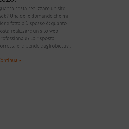
uanto costa realizzare un sito
web? Una delle domande che mi
iene fatta più spesso è: quanto
osta realizzare un sito web
rofessionale? La risposta
orretta è: dipende dagli obiettivi,
Quanto
Continua »
osta
ealizzare
un
ito
web
rofessionale
el
026?