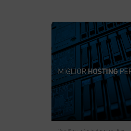
WordPress
•
2 minutes of reading