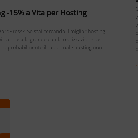
Q
g -15% a Vita per Hosting
v
 WordPress? Se stai cercando il miglior hosting
c
partire alla grande con la realizzazione del
p
to probabilmente il tuo attuale hosting non
c
c
r
s
p
n
2