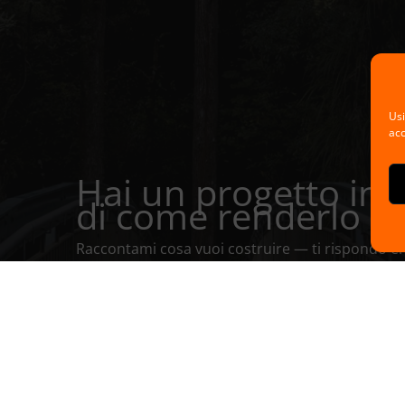
Usi
acc
Hai un progetto in 
di come renderlo red
Raccontami cosa vuoi costruire — ti rispondo en
Parliamo del tuo progetto →