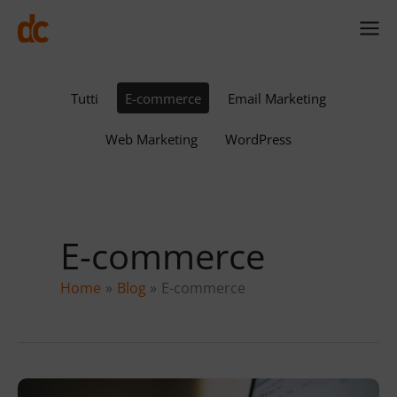
Vai
al
contenuto
Filter
Tutti
E-commerce
Email Marketing
posts
by
Web Marketing
WordPress
category
E-commerce
Home
Blog
E-commerce