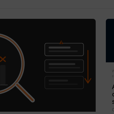
W
r
C