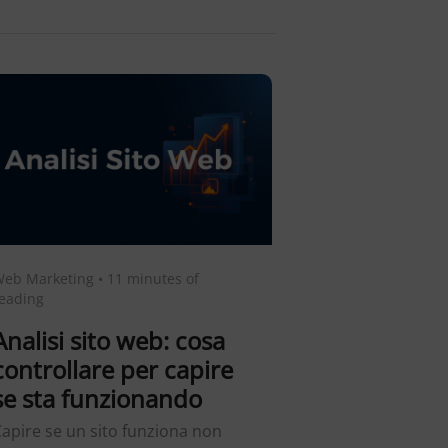
eb Marketing
•
11 minutes of
eading
Analisi sito web: cosa
controllare per capire
se sta funzionando
apire se un sito funziona non