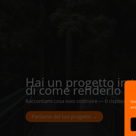
Hai un progetto in 
di come renderlo red
Raccontami cosa vuoi costruire — ti rispondo en
Usi
acc
Parliamo del tuo progetto →