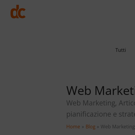
Vai
al
contenuto
Filter
Tutti
posts
by
category
Web Market
Web Marketing, Artico
pianificazione e stra
Home
Blog
Web Marketin