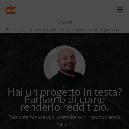
Vai
al
contenuto
Risorse
Performante con un ottimo rapporto qualità prezzo
Hai un progetto in testa?
Parliamo di come
renderlo redditizio.
Raccontami cosa vuoi costruire — ti rispondo entro
24 ore.