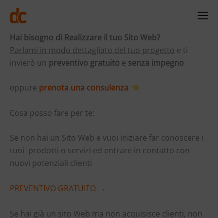
Vai
al
contenuto
Hai bisogno di Realizzare il tuo Sito Web?
Parlami in modo dettagliato del tuo progetto
e ti
invierò un
preventivo gratuito
e
senza impegno
oppure
prenota una consulenza
Cosa posso fare per te:
Se non hai un Sito Web e vuoi iniziare far conoscere i
tuoi prodotti o servizi ed entrare in contatto con
nuovi potenziali clienti
PREVENTIVO GRATUITO →
Se hai già un sito Web ma non acquisisce clienti, non