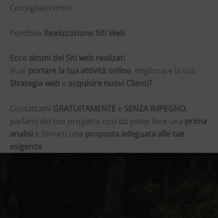
Consigliatissimo!
Portfolio
Realizzazione Siti Web
Ecco alcuni dei Siti web realizati
Vuoi
portare la tua attività online
, migliorare la tua
Strategia web
e
acquisire nuovi Clienti?
Contattami
GRATUITAMENTE
e
SENZA IMPEGNO
,
parlami del tuo progetto così da poter fare una
prima
analisi
e fornirti una
proposta adeguata alle tue
esigenze