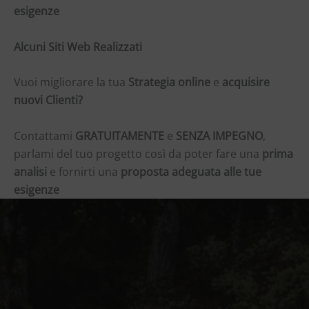
esigenze
Alcuni Siti Web Realizzati
Vuoi migliorare la tua
Strategia online
e
acquisire
nuovi Clienti?
Contattami
GRATUITAMENTE
e
SENZA IMPEGNO
,
parlami del tuo progetto così da poter fare una
prima
analisi
e fornirti una
proposta adeguata alle tue
esigenze