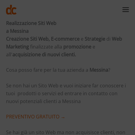
Vai
al
contenuto
Realizzazione Siti Web
a Messina
Creazione Siti Web,
E-commerce
e
Strategie
di
Web
Marketing
finalizzate alla
promozione
e
all'
acquisizione di nuovi clienti.
Cosa posso fare per la tua azienda a
Messina
?
Se non hai un Sito Web e vuoi iniziare far conoscere i
tuoi prodotti o servizi ed entrare in contatto con
nuovi potenziali clienti a Messina
PREVENTIVO GRATUITO →
Se hai già un sito Web ma non acquisisce clienti, non