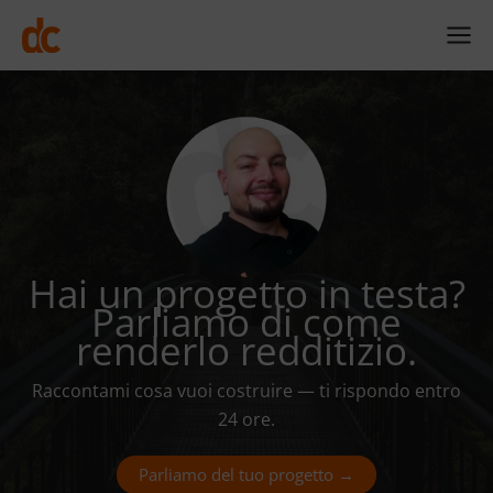
Vai
al
contenuto
Hai un progetto in testa?
Parliamo di come
renderlo redditizio.
Raccontami cosa vuoi costruire — ti rispondo entro
24 ore.
Parliamo del tuo progetto →